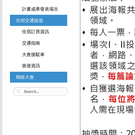
計畫成果發表場次
住宿交通旅遊
住宿訂房資訊
交通指南
大會接駁車
旅遊資訊
聯絡大會