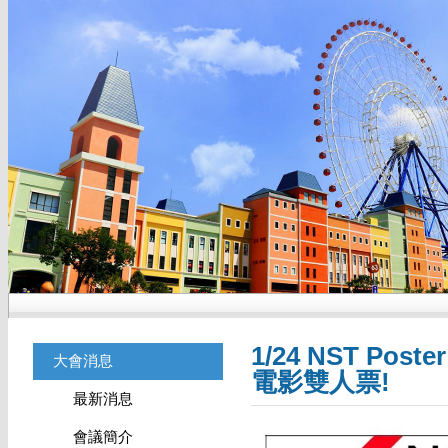
1/24 NST P
大會消息
電影雙人票!
最新消息
會議簡介