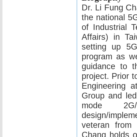
Dr. Li Fung Ch
the national 
of Industrial
Affairs) in Ta
setting up 5G
program as wel
guidance to t
project. Prior 
Engineering a
Group and led
mode 2G/
design/imple
veteran from
Chang holds o