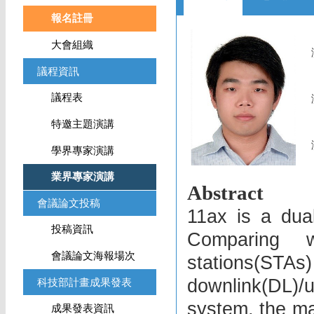
報名註冊
大會組織
議程資訊
議程表
特邀主題演講
學界專家演講
業界專家演講
Abstract
會議論文投稿
11ax is a du
投稿資訊
Comparing 
會議論文海報場次
stations(STA
downlink(DL)/
科技部計畫成果發表
system, the ma
成果發表資訊