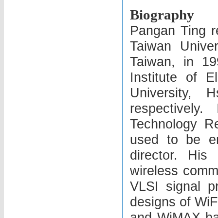
Biography
Pangan Ting r
Taiwan Univer
Taiwan, in 1
Institute of E
University,
respectively
Technology Re
used to be en
director. His
wireless commu
VLSI signal p
designs of W
and WiMAX bas