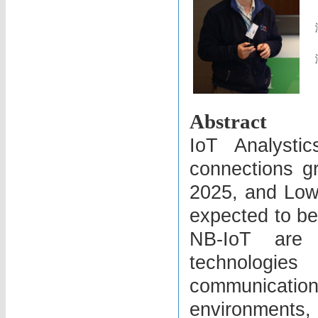
Abstract
IoT Analysti
connections gr
2025, and Lo
expected to be
NB-IoT are 
technologie
communication
environments