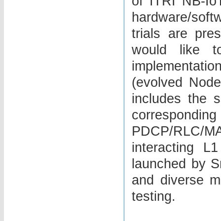
of ITRI NB-IoT
hardware/softw
trials are pre
would like t
implementatio
(evolved Node
includes the 
correspond
PDCP/RLC/MAC 
interacting L
launched by S
and diverse m
testing.